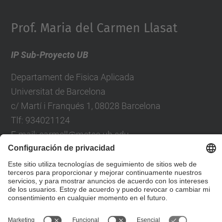
Prof. Maria del Carmen Llasat
IP Sub-Proyecto UB
Departament de Fisica Aplicada
Universitat de Barcelona
c/ Martí i Franqués 1, 08028 Barcelona
Tlf: 934021124
E-mail: carmell@meteo.ub.edu
Formulario de contacto
© UPC
Departamento de Ingeniería Civil y Ambiental