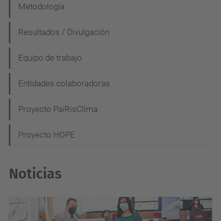
Metodología
v
e
Resultados / Divulgación
g
Equipo de trabajo
a
c
Entidades colaboradoras
i
Proyecto PaiRisClima
ó
n
Proyecto HOPE
Noticias